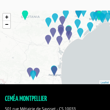
+
−
Leaflet
CEMÉA MONTPELLIER
501 rue Métairie de Saysset - CS 10033