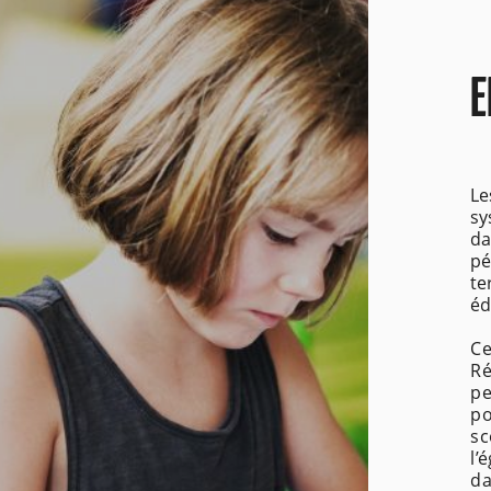
E
Le
sy
da
pé
te
éd
Ce
Ré
pe
po
sc
l’
da