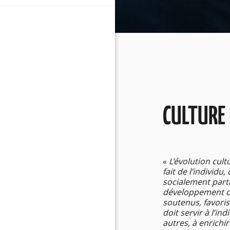
CULTURE
«
L’évolution cult
fait de l’individu
socialement parta
développement d
soutenus, favori
doit servir à l’in
autres, à enrich