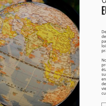
E
De
de
pa
lo
pr
No
pr
ét
su
en
de
vi
cu