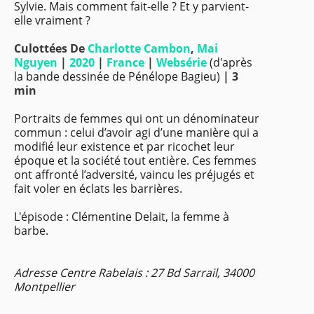
Sylvie. Mais comment fait-elle ? Et y parvient-
elle vraiment ?
Culottées
De
Charlotte Cambon
,
Mai
Nguyen
|
2020
|
France
|
Websérie
(d'après
la bande dessinée de Pénélope Bagieu)
| 3
min
Portraits de femmes qui ont un dénominateur
commun : celui d’avoir agi d’une manière qui a
modifié leur existence et par ricochet leur
époque et la société tout entière. Ces femmes
ont affronté l’adversité, vaincu les préjugés et
fait voler en éclats les barrières.
L'épisode : Clémentine Delait, la femme à
barbe.
Adresse Centre Rabelais : 27 Bd Sarrail, 34000
Montpellier