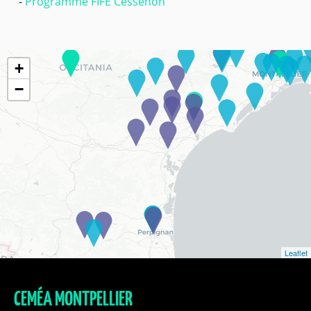
Programme FIFE Cessenon
+
−
Leaflet
CEMÉA MONTPELLIER