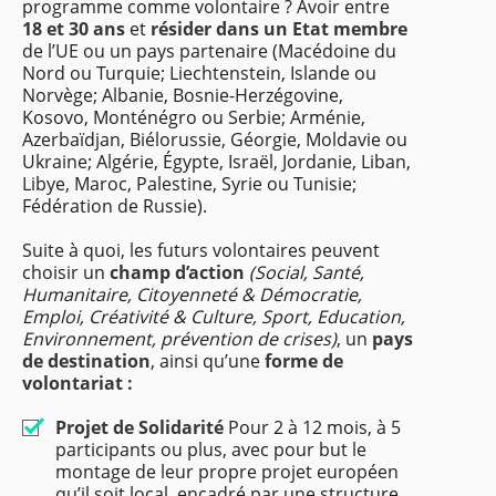
programme comme volontaire ? Avoir entre
18 et 30 ans
et
résider dans un Etat membre
de l’UE ou un pays partenaire (Macédoine du
Nord ou Turquie; Liechtenstein, Islande ou
Norvège; Albanie, Bosnie-Herzégovine,
Kosovo, Monténégro ou Serbie; Arménie,
Azerbaïdjan, Biélorussie, Géorgie, Moldavie ou
Ukraine; Algérie, Égypte, Israël, Jordanie, Liban,
Libye, Maroc, Palestine, Syrie ou Tunisie;
Fédération de Russie).
Suite à quoi, les futurs volontaires peuvent
choisir un
champ d’action
(Social, Santé,
Humanitaire, Citoyenneté & Démocratie,
Emploi, Créativité & Culture, Sport, Education,
Environnement, prévention de crises)
, un
pays
de destination
, ainsi qu’une
forme de
volontariat :
Projet de Solidarité
Pour 2 à 12 mois, à 5
participants ou plus, avec pour but le
montage de leur propre projet européen
qu’il soit local, encadré par une structure