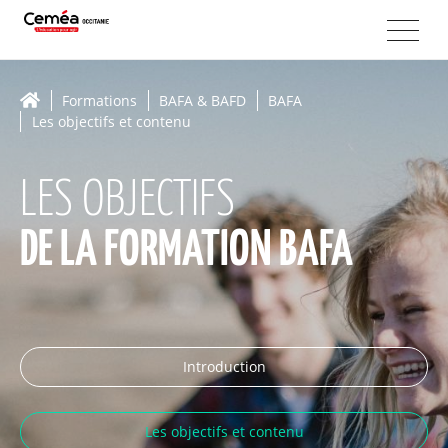
Formations
BAFA & BAFD
BAFA
Les objectifs et contenu
LES OBJECTIFS
DE LA FORMATION BAFA
Introduction
Les objectifs et contenu