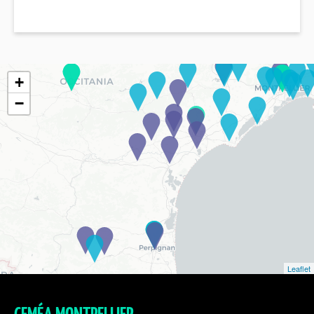
+
−
Leaflet