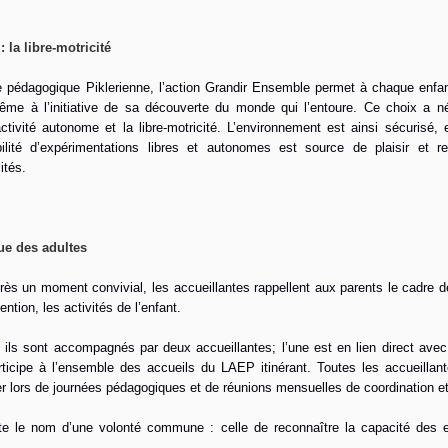
 la libre-motricité
he pédagogique Piklerienne, l’action Grandir Ensemble permet à chaque enf
même à l’initiative de sa découverte du monde qui l’entoure. Ce choix a 
ctivité autonome et la libre-motricité. L’environnement est ainsi sécurisé,
bilité d’expérimentations libres et autonomes est source de plaisir et 
ités.
ue des adultes
rès un moment convivial, les accueillantes rappellent aux parents le cadre 
ention, les activités de l’enfant.
ls sont accompagnés par deux accueillantes; l’une est en lien direct avec l’a
, participe à l’ensemble des accueils du LAEP itinérant. Toutes les accueillan
r lors de journées pédagogiques et de réunions mensuelles de coordination e
te le nom d’une volonté commune : celle de reconnaître la capacité des 
.