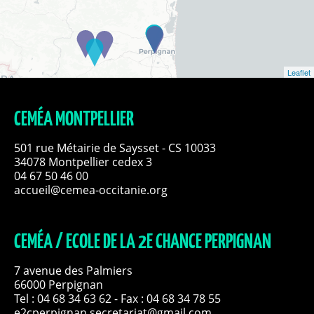
Leaflet
CEMÉA MONTPELLIER
501 rue Métairie de Saysset - CS 10033
34078 Montpellier cedex 3
04 67 50 46 00
accueil@cemea-occitanie.org
CEMÉA / ECOLE DE LA 2E CHANCE PERPIGNAN
7 avenue des Palmiers
66000 Perpignan
Tel :
04 68 34 63 62
- Fax : 04 68 34 78 55
e2cperpignan.secretariat@gmail.com