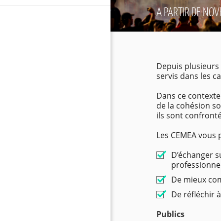
A PARTIR DE NOV
Depuis plusieurs 
servis dans les c
Dans ce contexte 
de la cohésion so
ils sont confront
Les CEMEA vous pr
D’échanger su
professionne
De mieux comp
De réfléchir 
Publics