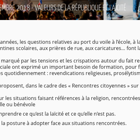
EMBRE 2018 - VALEURS DE LA RÉPUBLIQUE ET LAÏCITÉ
années, les questions relatives au port du voile à l’école, à
antines scolaires, aux prières de rue, aux caricatures… font 
marqué par les tensions et les crispations autour du fait rel
ciale ont exprimé un important besoin de formation, pour f
és quotidiennement : revendications religieuses, prosélyti
oposent, dans le cadre des « Rencontres citoyennes » sur les
r les situations faisant références à la religion, rencontrée
lle ou bénévole
rendre ce qu’est la laïcité et ce qu’elle n’est pas.
à la posture à adopter face aux situations rencontrées.