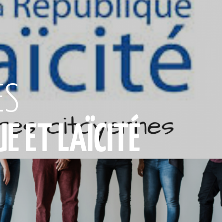
ES
E ET LAÏCITÉ