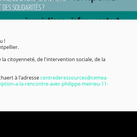
 DES SOLIDARITÉS ?
u !
tpellier.
a citoyenneté, de l'intervention sociale, de la
chaert à l'adresse
centrederessources@cemea-
ription-a-la-rencontre-
avec-philippe-meirieu-11-