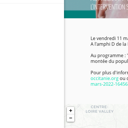
L'INTERVENTION 
Le vendredi 11 m
A l'amphi D de la
Au programme : "E
montée du populi
Pour plus d'infor
occitanie.org
ou d
mars-
2022-1645
+
−