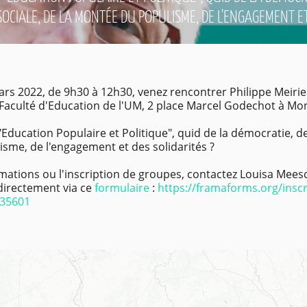
SOCIALE, DE LA MONTÉE DU POPULISME, DE L'ENGAGEMENT ET
ars 2022, de 9h30 à 12h30, venez rencontrer Philippe Meirie
 Faculté d'Education de l'UM, 2 place Marcel Godechot à Mon
ducation Populaire et Politique", quid de la démocratie, de l
sme, de l'engagement et des solidarités ?
mations ou l'inscription de groupes, contactez Louisa Mees
irectement via ce
formulaire
:
https://framaforms.org/
insc
635601