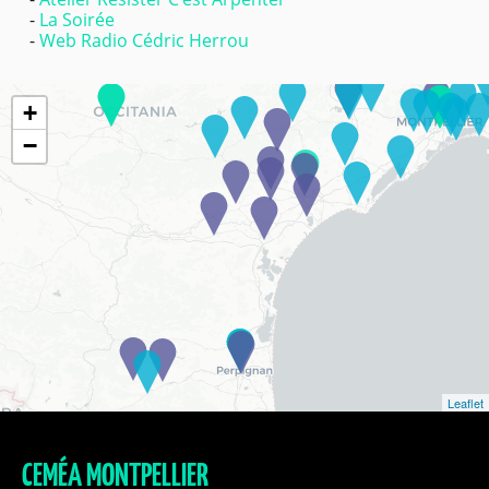
La Soirée
Web Radio Cédric Herrou
+
−
Leaflet
CEMÉA MONTPELLIER