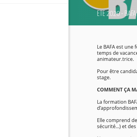
ETE 2020 - BAFA
Le BAFA est une 
temps de vacances
animateur.trice.
Pour être candida
stage.
COMMENT ÇA M
La formation BAFA
d’approfondissem
Elle comprend de
sécurité...) et de