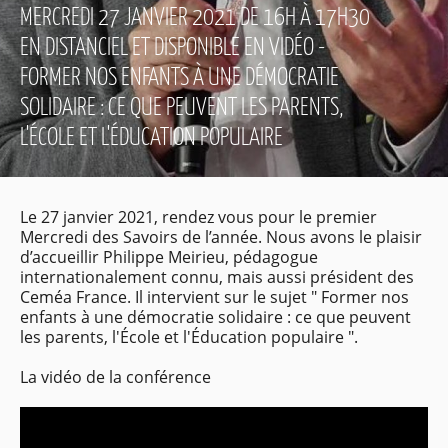
MERCREDI 27 JANVIER 2021 DE 16H À 17H30
EN DISTANCIEL ET DISPONIBLE EN VIDÉO -
FORMER NOS ENFANTS À UNE DÉMOCRATIE
SOLIDAIRE : CE QUE PEUVENT LES PARENTS,
L'ÉCOLE ET L'ÉDUCATION POPULAIRE
Le 27 janvier 2021, rendez vous pour le premier
Mercredi des Savoirs de l’année. Nous avons le plaisir
d’accueillir Philippe Meirieu, pédagogue
internationalement connu, mais aussi président des
Ceméa France. Il intervient sur le sujet " Former nos
enfants à une démocratie solidaire : ce que peuvent
les parents, l'École et l'Éducation populaire ".
La vidéo de la conférence