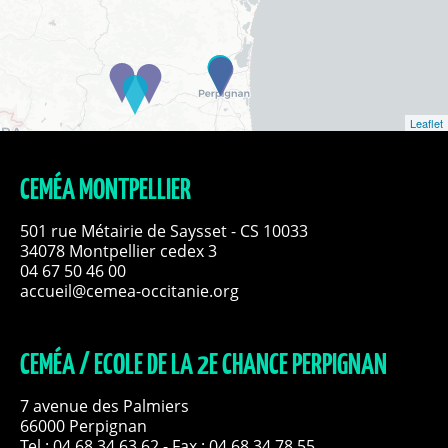
Leaflet
CEMÉA MONTPELLIER
501 rue Métairie de Saysset - CS 10033
34078 Montpellier cedex 3
04 67 50 46 00
accueil@cemea-occitanie.org
CEMÉA / ECOLE DE LA 2E CHANCE PERPIGNAN
7 avenue des Palmiers
66000 Perpignan
Tel :
04 68 34 63 62
- Fax : 04 68 34 78 55