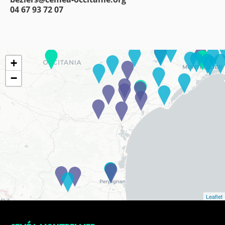
04 67 93 72 07
+
−
Leaflet