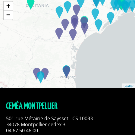
+
−
Leaflet
CEMÉA MONTPELLIER
501 rue Métairie de Saysset - CS 10033
34078 Montpellier cedex 3
04 67 50 46 00