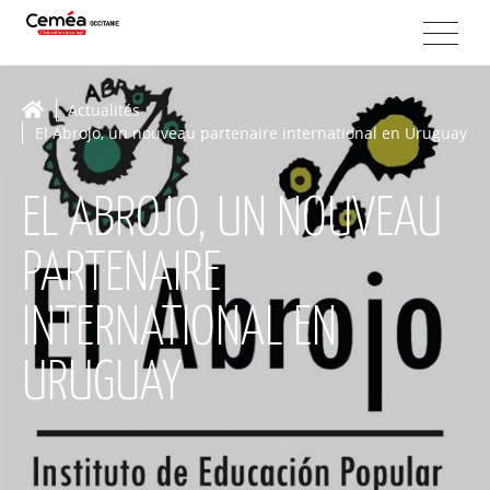
Actualités
El Abrojo, un nouveau partenaire international en Uruguay
EL ABROJO, UN NOUVEAU
PARTENAIRE
INTERNATIONAL EN
URUGUAY