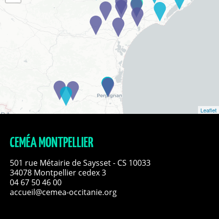
Leaflet
CEMÉA MONTPELLIER
501 rue Métairie de Saysset - CS 10033
34078 Montpellier cedex 3
04 67 50 46 00
accueil@cemea-occitanie.org