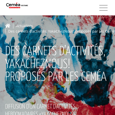
Actualités
Des carnets d’activités, YakaChezNous! proposés par les Cemé
DES CARNETS D’ACTIVITÉS,
YAKACHEZNOUS!
PROPOSÉS PAR LES CEMÉA
DIFFUSION D’UN CARNET D’ACTIVITÉS
HEBDOMADAIRES «YAKACHEZNOUS»