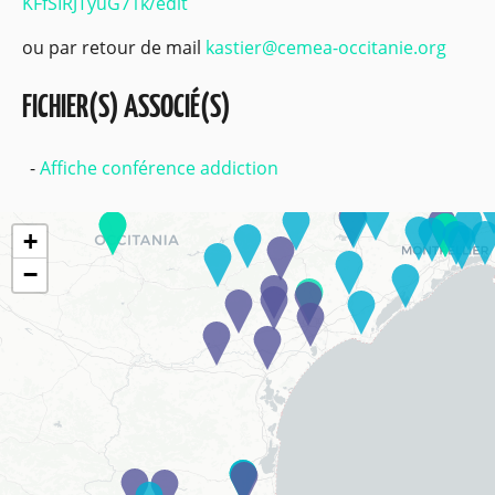
KFfSIRJTyuG71k/edit
ou par retour de mail
kastier@cemea-occitanie.org
FICHIER(S) ASSOCIÉ(S)
Affiche conférence addiction
+
−