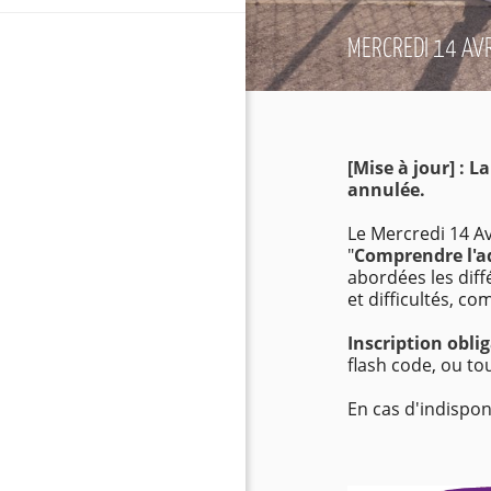
MERCREDI 14 AVR
[Mise à jour] : 
annulée.
Le Mercredi 14 Av
"
Comprendre l'a
abordées les dif
et difficultés, co
Inscription obli
flash code, ou t
En cas d'indispon