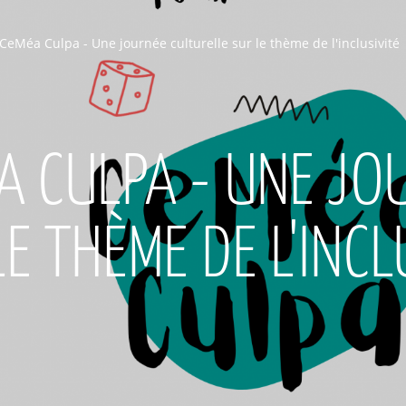
CeMéa Culpa - Une journée culturelle sur le thème de l'inclusivité
A CULPA - UNE JO
E THÈME DE L'INCL